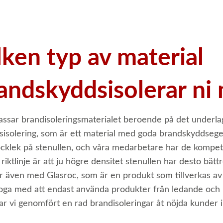
lken typ av material
andskyddsisolerar ni
assar brandisoleringsmaterialet beroende på det underlag
lsisolering, som är ett material med goda brandskyddsegens
ocklek på stenullen, och våra medarbetare har de kompete
 riktlinje är att ju högre densitet stenullen har desto bät
ar även med Glasroc, som är en produkt som tillverkas av 
noga med att endast använda produkter från ledande och
ar vi genomfört en rad brandisoleringar åt nöjda kunder 