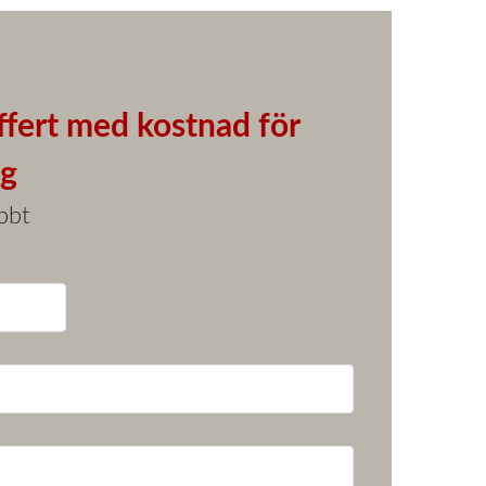
ffert med kostnad för
ng
bbt