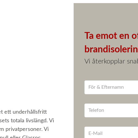
Ta emot en o
brandisoleri
Vi återkopplar sna
t ett underhållsfritt
s totala livslängd. Vi
om privatpersoner. Vi