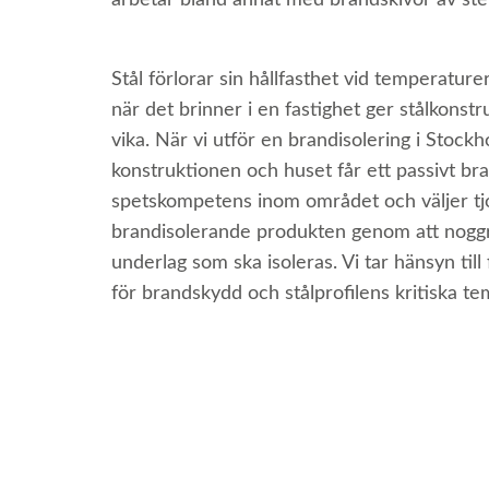
arbetar bland annat med brandskivor av sten
Stål förlorar sin hållfasthet vid temperature
när det brinner i en fastighet ger stålkons
vika. När vi utför en brandisolering i Stock
konstruktionen och huset får ett passivt br
spetskompetens inom området och väljer tj
brandisolerande produkten genom att noggr
underlag som ska isoleras. Vi tar hänsyn till
för brandskydd och stålprofilens kritiska te