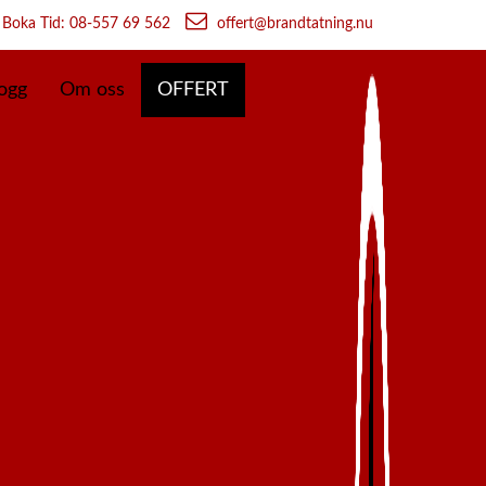
Boka Tid: 08-557 69 562
offert@brandtatning.nu
ogg
Om oss
OFFERT