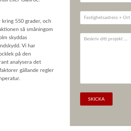
ull eller Glasroc.
r kring 550 grader, och
truktionen så småningom
holm skyddas
andskydd. Vi har
ocklek på den
ant analysera det
 faktorer gällande regler
mperatur.