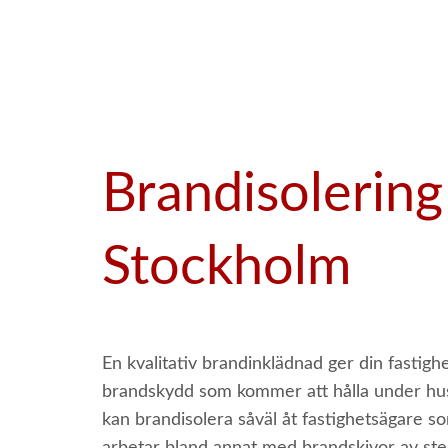
to
content
Brandisolering
Stockholm
En kvalitativ brandinklädnad ger din fastighe
brandskydd som kommer att hålla under huset
kan brandisolera såväl åt fastighetsägare s