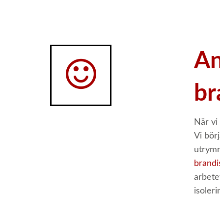
An
br
När vi
Vi bör
utrymm
brandi
arbete
isoler