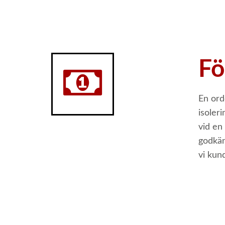
Fö
En ord
isoler
vid en
godkän
vi kun