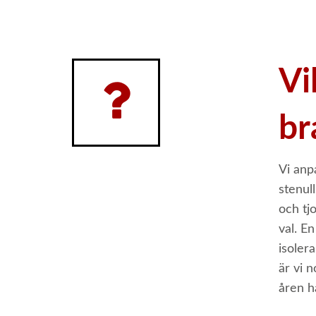
Vi
br
Vi anp
stenul
och tj
val. En
isoler
är vi 
åren h