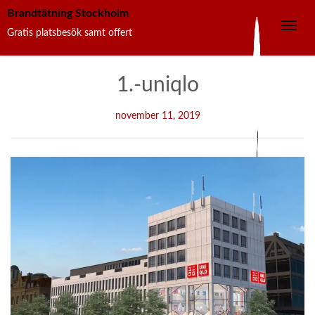
Brandtätning Stockholm
Toggle
Gratis platsbesök samt offert
navig
Skip
1.-uniqlo
to
content
november 11, 2019