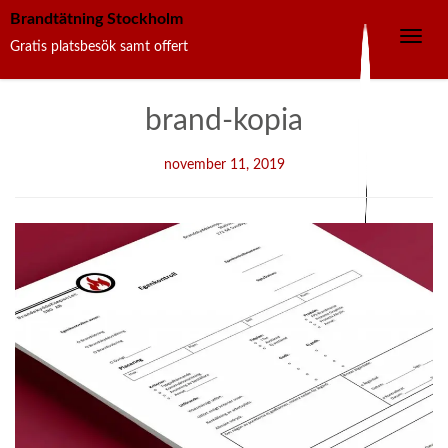
Brandtätning Stockholm
Toggle
Gratis platsbesök samt offert
navig
Skip
brand-kopia
to
content
november 11, 2019