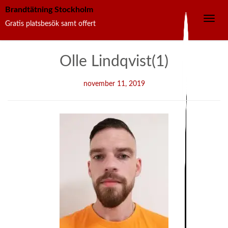
Brandtätning Stockholm
Toggle
Gratis platsbesök samt offert
navig
Skip
Olle Lindqvist(1)
to
content
november 11, 2019